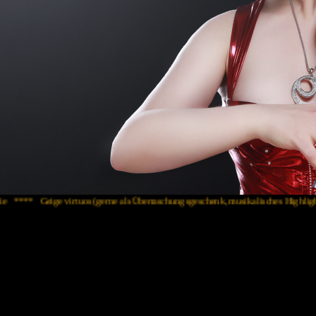
irtuos (gerne als Überraschungsgeschenk, musikalisches Highlight neben Ihrem M